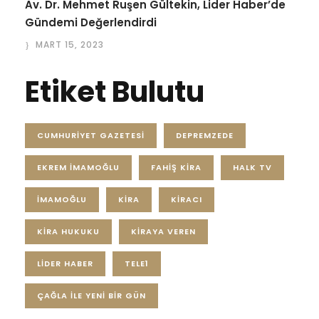
Av. Dr. Mehmet Ruşen Gültekin, Lider Haber’de
Gündemi Değerlendirdi
MART 15, 2023
Etiket Bulutu
CUMHURIYET GAZETESI
DEPREMZEDE
EKREM İMAMOĞLU
FAHIŞ KIRA
HALK TV
IMAMOĞLU
KIRA
KIRACI
KIRA HUKUKU
KIRAYA VEREN
LIDER HABER
TELE1
ÇAĞLA İLE YENI BIR GÜN