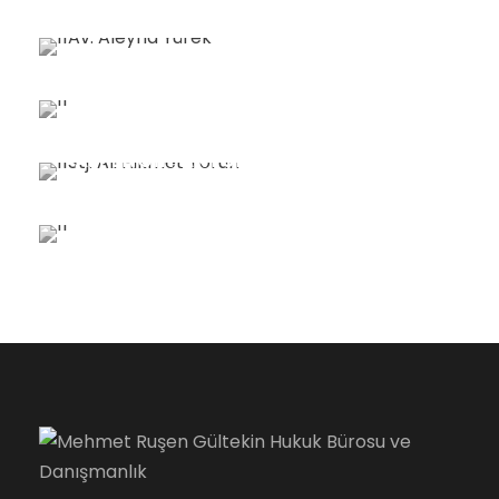
STJ. AV. HAZAL GÜMÜŞAY
Stajyer Avukat
STJ. ALI HIKMET TORUN
Stajyer Öğrenci
ALI ENGIN AKTÜRK
İcra Katip Elemanı