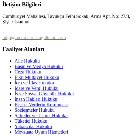
İletişim Bilgileri
Cumhuriyet Mahallesi, Tavukçu Fethi Sokak, Arma Apt. No: 27/3,
Şişli / İstanbul
0 (212) 232 10 90
bilgi@mehmetrusengultekin.com
Faaliyet Alanları
Aile Hukuku
Basın ve Medya Hukuku
Ceza Hukuku
Fikri Mülkiyet Hukuku
İcra ve İflas Hukuku
İdare ve Vergi Hukuku
İş ve Sosyal Güvenlik Hukuku
İnsan Hakları Hukuku
Kişisel Verilerin Korunması
Sözleşmeler Hukuku
Şirketler ve Ticaret Hukuku
Tüketici Hukuku
Yabancılar Hukuku
Mevzuata Uyum Hizmetleri